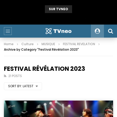
SUR TVNEO
2024 – Une statue colossale en métal en hommage à nos mineurs de fer
Home
Culture
MUSIQUE
FESTIVAL REVELATION
Archive by Category "Festival Révélation 2023"
FESTIVAL RÉVÉLATION 2023
21 POSTS
SORT BY:
LATEST