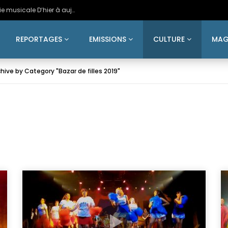
2026 – Exclusif – Teaser N°1 de la comédie musicale D’hier à aujourd’hui
REPORTAGES
EMISSIONS
CULTURE
MAG
chive by Category "Bazar de filles 2019"