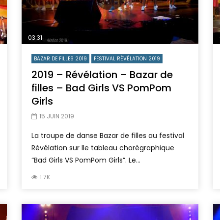
03:31
BAZAR DE FILLES 2019
FESTIVAL RÉVÉLATION 2019
2019 – Révélation – Bazar de
filles – Bad Girls VS PomPom
Girls
15 JUIN 2019
La troupe de danse Bazar de filles au festival
Révélation sur lle tableau chorégraphique
“Bad Girls VS PomPom Girls”. Le...
1.7K