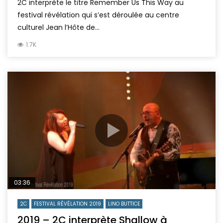
2C interprète le titre Remember Us This Way au
festival révélation qui s’est déroulée au centre
culturel Jean l’Hôte de...
1.7K
03:36
2C
FESTIVAL RÉVÉLATION 2019
LINO BUTTICE
2019 – 2C interprète Shallow à