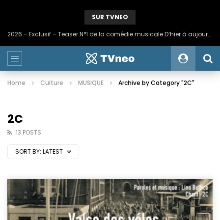
SUR TVNEO
2024 – Une statue colossale en métal en hommage à nos mineurs de fer
Home
Culture
MUSIQUE
Archive by Category "2C"
2C
13 POSTS
SORT BY:
LATEST