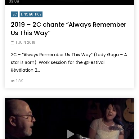
03:08
2C
LINO BUTTICE
2019 – 2C chante “Always Remember
Us This Way”
1 JUIN 2019
2C – “Always Remember Us This Way” (Lady Gaga – A
star is Born). Work session for the @Festival
Révélation 2...
1.8K