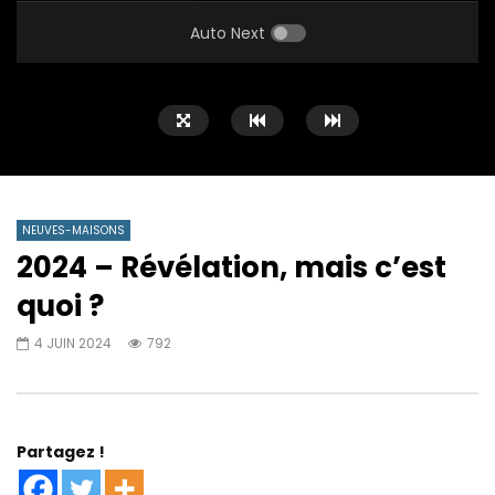
PLAY
MUTE
SETTINGS
ENTE
FULL
Auto Next
NEUVES-MAISONS
2024 – Révélation, mais c’est
quoi ?
4 JUIN 2024
792
Partagez !