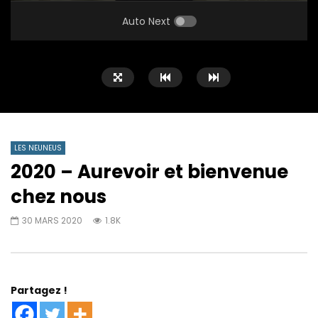
PLAY
MUTE
SETTINGS
ENTE
FULL
Auto Next
LES NEUNEUS
2020 – Aurevoir et bienvenue
chez nous
30 MARS 2020
1.8K
Partagez !