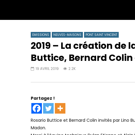
EMISSIONS
NEUVES-MAISONS
PONT SAINT VINCENT
2019 – La création de 
Buttice, Bernard Colin 
19 AVRIL 2019
2.2K
Partagez !
Rosario Buttice et Bernard Colin invités par Lino B
Madon.