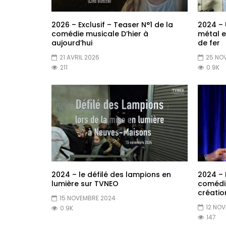
2026 – Exclusif – Teaser N°1 de la
2024 – 
comédie musicale D’hier à
métal 
aujourd’hui
de fer
21 AVRIL 2026
25 NO
211
0.9K
2024 – le défilé des lampions en
2024 – 
lumière sur TVNEO
comédi
créatio
15 NOVEMBRE 2024
12 NO
0.9K
147