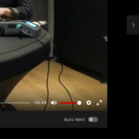
-25:44
MUTE
SETTINGS
ENTER
FULLSCREEN
Auto Next