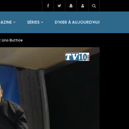
AZINE
SÉRIES
D’HIER À AUJOURD’HUI
t Lino Buttice