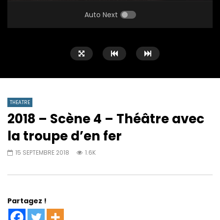
PLAY
MUTE
SETTINGS
ENTE
FULL
Auto Next
THEATRE
2018 – Scène 4 – Théâtre avec
la troupe d’en fer
15 SEPTEMBRE 2018
1.6K
Partagez !