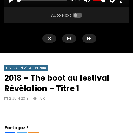
00:00
PLAY
MUTE
SETTINGS
ENTE
FULL
Auto Next
FESTIVAL RÉVÉLATION 2018
2018 – The boot au festival
Révélation – Titre 1
2 JUIN 2018
1.5K
Partagez !