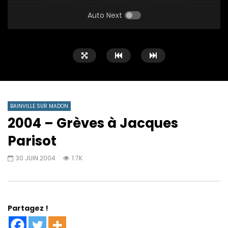
PLAY
MUTE
SETTINGS
ENTE
FULL
Auto Next
BAINVILLE SUR MADON
2004 – Grèves à Jacques
Parisot
30 JUIN 2004
1.7K
Partagez !