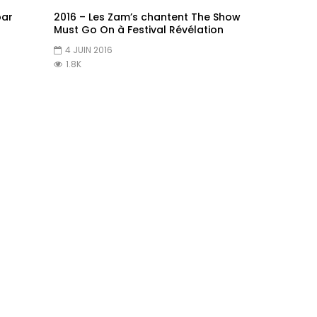
par
2016 – Les Zam’s chantent The Show
Must Go On à Festival Révélation
4 JUIN 2016
1.8K