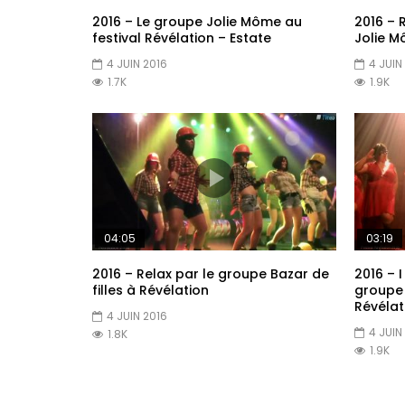
2016 – Le groupe Jolie Môme au
2016 – 
festival Révélation – Estate
Jolie M
4 JUIN 2016
4 JUIN
1.7K
1.9K
04:05
03:19
2016 – Relax par le groupe Bazar de
2016 – I
filles à Révélation
groupe 
Révélat
4 JUIN 2016
4 JUIN
1.8K
1.9K