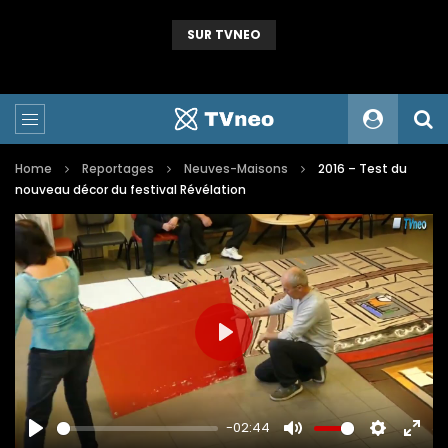
SUR TVNEO
2024 – Une statue colossale en métal en hommage à nos mineurs de fer
Home
Reportages
Neuves-Maisons
2016 – Test du
nouveau décor du festival Révélation
PLAY
-02:44