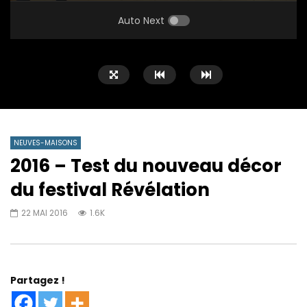
PLAY
MUTE
SETTINGS
ENTE
FULL
Auto Next
NEUVES-MAISONS
2016 – Test du nouveau décor
du festival Révélation
22 MAI 2016
1.6K
Partagez !