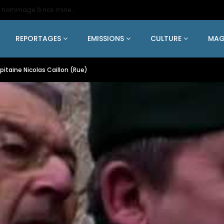
2024 – Une statue colossale en métal en hommage à nos mineurs de fer
REPORTAGES
EMISSIONS
CULTURE
MAG
pitaine Nicolas Caillon (Rue)