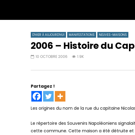
D'HIER À AUJOURD'HUI
MANIFESTATIONS
NEUVES-MAISONS
2006 – Histoire du Cap
10 OCTOBRE 2006
1.9K
Partagez !
Les origines du nom de la rue du capitaine Nicol
Le répertoire des Souvenirs Napoléoniens signala
cette commune. Cette maison a été détruite et l