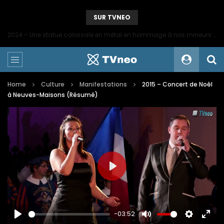
SUR TVNEO
2024 – Une statue colossale en métal en hommage à nos mineurs de fer
Home
Culture
Manifestations
2015 – Concert de Noêl
à Neuves-Maisons (Résumé)
PLAY
-03:52