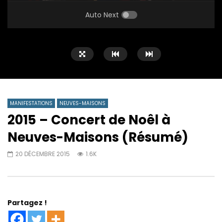
PLAY
MUTE
SETTINGS
ENTE
FULL
Auto Next
MANIFESTATIONS
NEUVES-MAISONS
2015 – Concert de Noêl à
Neuves-Maisons (Résumé)
20 DÉCEMBRE 2015
1.6K
Partagez !