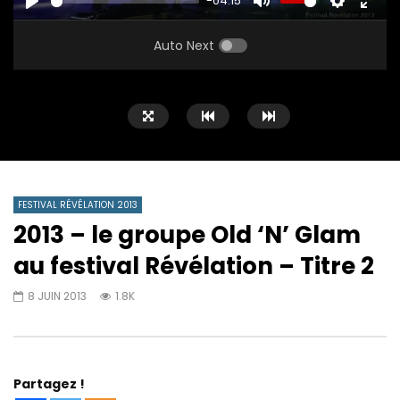
-04:15
PLAY
MUTE
SETTINGS
ENTE
FULL
Auto Next
FESTIVAL RÉVÉLATION 2013
2013 – le groupe Old ‘N’ Glam
au festival Révélation – Titre 2
8 JUIN 2013
1.8K
Partagez !