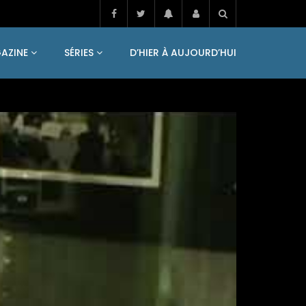
AZINE
SÉRIES
D’HIER À AUJOURD’HUI