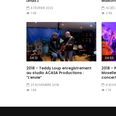
Linda’z
Maison
4 FÉVRIER 2022
19 DÉC
1.4K
2.5K
04:13
04:55
2018 – Teddy Loup enregistrement
2018 – 
au studio ACASA Productions :
Moselle
“L’envie”
concert
23 NOVEMBRE 2018
9 NOV
1.6K
1.7K