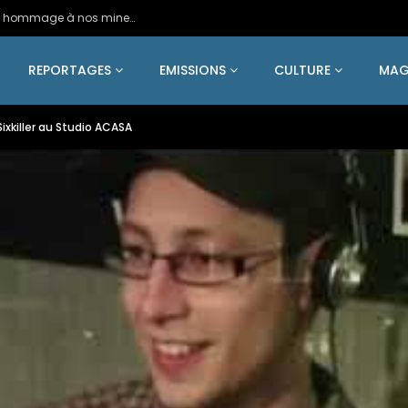
2024 – Une statue colossale en métal en hommage à nos mineurs de fer
REPORTAGES
EMISSIONS
CULTURE
MAG
ixkiller au Studio ACASA