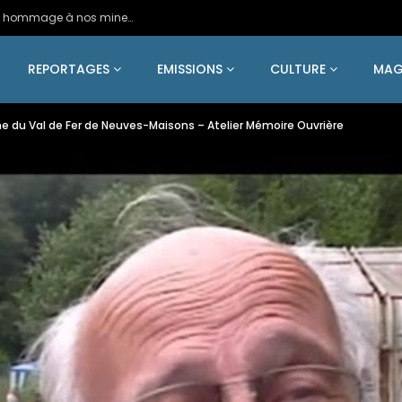
2024 – Une statue colossale en métal en hommage à nos mineurs de fer
REPORTAGES
EMISSIONS
CULTURE
MAG
ne du Val de Fer de Neuves-Maisons – Atelier Mémoire Ouvrière