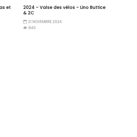
as et
2024 – Valse des vélos – Lino Buttice
& 2C
21 NOVEMBRE 2024
840