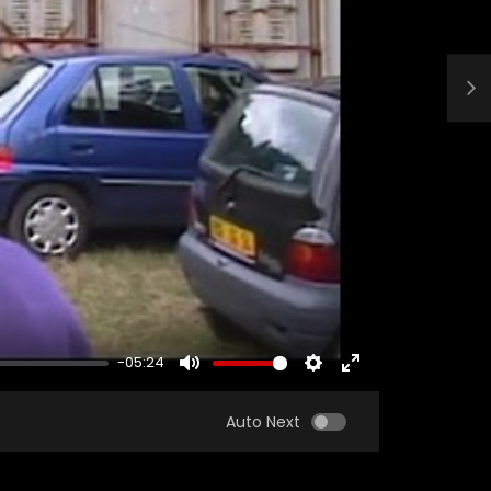
-05:24
MUTE
SETTINGS
ENTER
FULLSCREEN
Auto Next