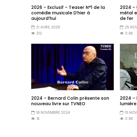
2026 – Exclusif – Teaser N°1 de la
2024 – 
comédie musicale D’hier à
métal 
aujourd’hui
de fer
21 AVRIL 2026
25 NO
212
0.9K
2024 – Bernard Colin présente son
2024 – 
nouveau livre sur TVNEO
lumière
18 NOVEMBRE 2024
15 NO
1K
0.9K