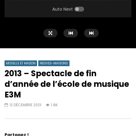
PLAY
MUTE
SETTINGS
ENTE
FULL
Auto Next
MOSELLE ET MADON
NEUVES-MAISONS
2013 – Spectacle de fin
d’année de l’école de musique
E3M
12 DÉCEMBRE 2013
1.8K
Partagez !