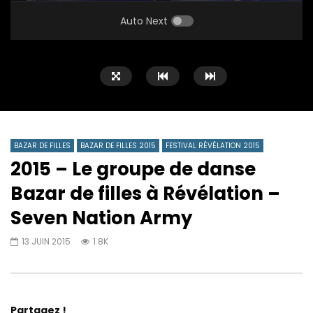
PLAY
MUTE
SETTINGS
ENTE
FULL
Auto Next
BAZAR DE FILLES
BAZAR DE FILLES 2015
FESTIVAL RÉVÉLATION 2015
2015 – Le groupe de danse
Bazar de filles à Révélation –
Seven Nation Army
13 JUIN 2015
1.8K
Partagez !