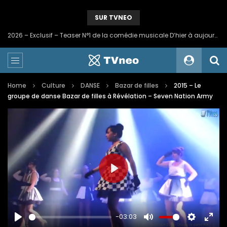
SUR TVNEO
2024 – Une statue colossale en métal en hommage à nos mineurs de fer
Home
Culture
DANSE
Bazar de filles
2015 – Le
groupe de danse Bazar de filles à Révélation – Seven Nation Army
PLAY
-03:03