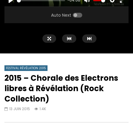
-04:06
PLAY
MUTE
SETTINGS
ENTE
FULL
Auto Next
FESTIVAL RÉVÉLATION 2015
2015 – Chorale des Electrons
libres à Révélation (Rock
Collection)
13 JUIN 2015
1.4K