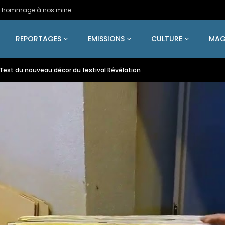
2024 – Une statue colossale en métal en hommage à nos mineurs de fer
REPORTAGES
EMISSIONS
CULTURE
MAG
 Test du nouveau décor du festival Révélation