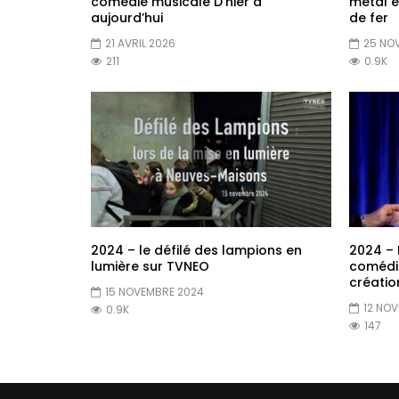
comédie musicale D’hier à
métal 
aujourd’hui
de fer
21 AVRIL 2026
25 NO
211
0.9K
2024 – le défilé des lampions en
2024 – 
lumière sur TVNEO
comédi
créatio
15 NOVEMBRE 2024
12 NO
0.9K
147