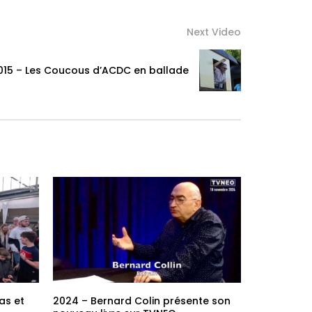
Next Video
015 – Les Coucous d’ACDC en ballade
as et
2024 – Bernard Colin présente son