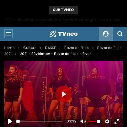
SUR TVNEO
2024 – Une statue colossale en métal en hommage à nos mineurs de fer
Home
Culture
DANSE
Bazar de filles
Bazar de filles
2021
2021 – Révélation – Bazar de filles – River
PLAY
-03:39