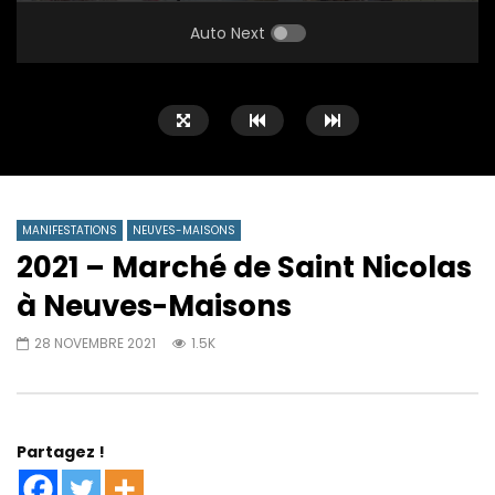
PLAY
MUTE
SETTINGS
ENTE
FULL
Auto Next
MANIFESTATIONS
NEUVES-MAISONS
2021 – Marché de Saint Nicolas
à Neuves-Maisons
28 NOVEMBRE 2021
1.5K
Partagez !