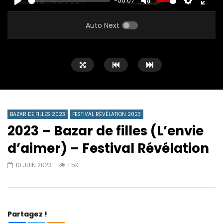
-06:07
PLAY
MUTE
SETTINGS
ENTE
FULL
Auto Next
BAZAR DE FILLES 2023
FESTIVAL RÉVÉLATION 2023
2023 – Bazar de filles (L’envie
d’aimer) – Festival Révélation
10 JUIN 2023
1.5K
Partagez !