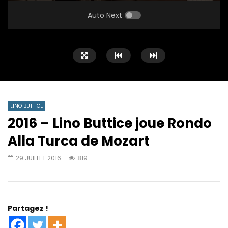
PLAY
MUTE
SETTINGS
ENTE
FULL
Auto Next
LINO BUTTICE
2016 – Lino Buttice joue Rondo
Alla Turca de Mozart
29 JUILLET 2016
819
Partagez !