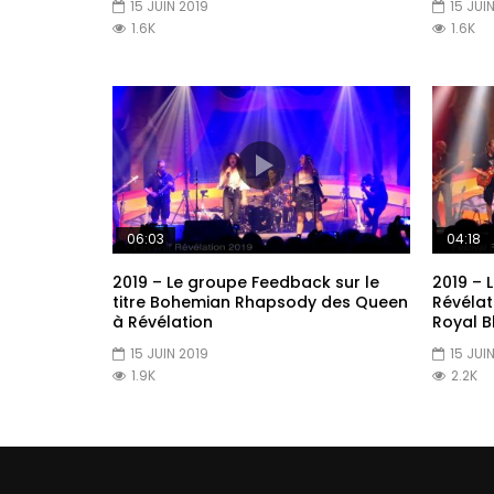
15 JUIN 2019
15 JUI
1.6K
1.6K
06:03
04:18
2019 – Le groupe Feedback sur le
2019 – 
titre Bohemian Rhapsody des Queen
Révélat
à Révélation
Royal B
15 JUIN 2019
15 JUI
1.9K
2.2K