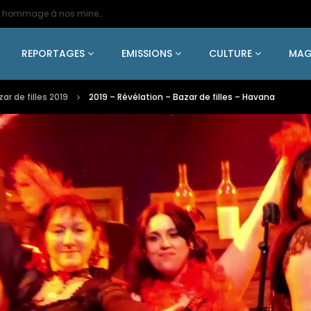
2024 – Une statue colossale en métal en hommage à nos mineurs de fer
REPORTAGES
EMISSIONS
CULTURE
MAG
ar de filles 2019
2019 – Révélation – Bazar de filles – Havana