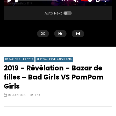
-03:32
PLAY
MUTE
SETTINGS
ENTE
FULL
Auto Next
BAZAR DE FILLES 2019
FESTIVAL RÉVÉLATION 2019
2019 – Révélation – Bazar de
filles – Bad Girls VS PomPom
Girls
15 JUIN 2019
1.6K