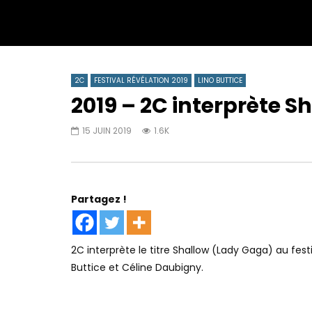
2C
FESTIVAL RÉVÉLATION 2019
LINO BUTTICE
2019 – 2C interprète S
15 JUIN 2019
1.6K
Partagez !
2C interprète le titre Shallow (Lady Gaga) au festi
Buttice et Céline Daubigny.