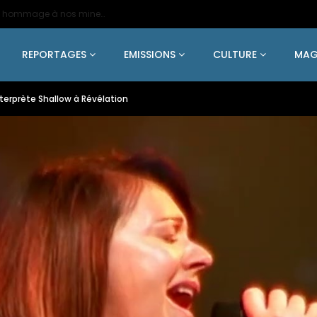
2024 – Une statue colossale en métal en hommage à nos mineurs de fer
REPORTAGES
EMISSIONS
CULTURE
MAG
nterprète Shallow à Révélation