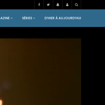
AZINE
SÉRIES
D’HIER À AUJOURD’HUI