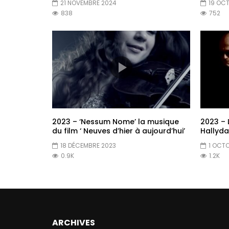
21 NOVEMBRE 2024
19 OC
838
752
2023 – ‘Nessum Nome’ la musique
2023 – 
du film ‘ Neuves d’hier à aujourd’hui’
Hallyda
18 DÉCEMBRE 2023
1 OCT
0.9K
1.2K
ARCHIVES