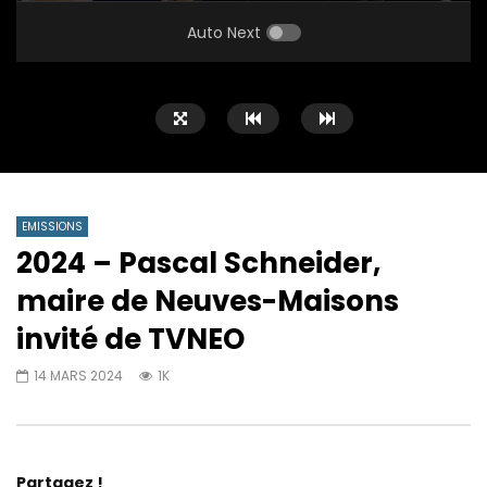
PLAY
MUTE
SETTINGS
ENTE
FULL
Auto Next
EMISSIONS
2024 – Pascal Schneider,
maire de Neuves-Maisons
invité de TVNEO
14 MARS 2024
1K
Partagez !