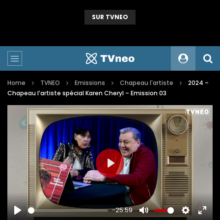
SUR TVNEO
2024 – Une statue colossale en métal en hommage à nos mineurs de fer
Home
TVNEO
Emissions
Chapeau l'artiste
2024 –
Chapeau l’artiste spécial Karen Cheryl – Emission 03
PLAY
-25:59