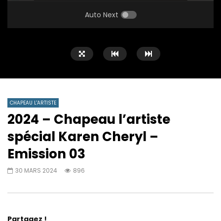
PLAY
MUTE
SETTINGS
ENTE
FULL
Auto Next
CHAPEAU L'ARTISTE
2024 – Chapeau l’artiste
spécial Karen Cheryl –
Emission 03
30 MARS 2024
896
Partagez !