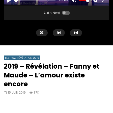
-03:09
PLAY
MUTE
SETTINGS
ENTE
FULL
Auto Next
FESTIVAL RÉVÉLATION 2019
2019 – Révélation – Fanny et
Maude – L’amour existe
encore
15 JUIN 2019
1.7K